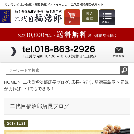
ワンランク上の納豆・高級納豆ギフトならここ！二代目福治郎公式サイト
購入
履歴
HOME
>
二代目福治郎店長ブログ
,
店長が行く
,
新宿高島屋
> 元気
があれば、何でもできる！
二代目福治郎店長ブログ
2017/11/21