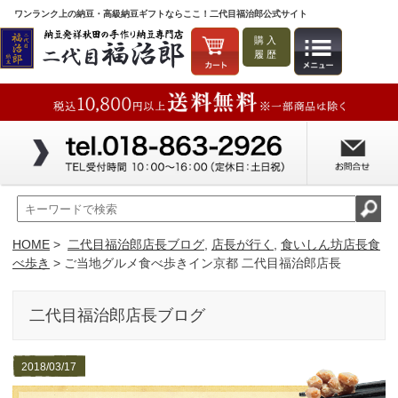
ワンランク上の納豆・高級納豆ギフトならここ！二代目福治郎公式サイト
購入
履歴
HOME
>
二代目福治郎店長ブログ
,
店長が行く
,
食いしん坊店長食
べ歩き
> ご当地グルメ食べ歩きイン京都 二代目福治郎店長
二代目福治郎店長ブログ
2018/03/17