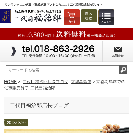
ワンランク上の納豆・高級納豆ギフトならここ！二代目福治郎公式サイト
購入
履歴
HOME
>
二代目福治郎店長ブログ
,
京都高島屋
> 京都高島屋での
催事販売終了 二代目福治郎
二代目福治郎店長ブログ
2018/03/20