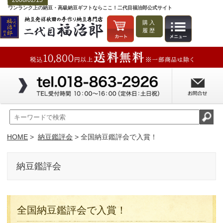
2008/02/15
ワンランク上の納豆・高級納豆ギフトならここ！二代目福治郎公式サイト
購入
履歴
HOME
>
納豆鑑評会
> 全国納豆鑑評会で入賞！
納豆鑑評会
全国納豆鑑評会で入賞！