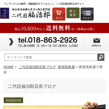
ワンランク上の納豆・高級納豆ギフトならここ！二代目福治郎公式サイト
購入
履歴
HOME
>
二代目福治郎店長ブログ
,
新宿高島屋
> 新宿高島屋で再
会
二代目福治郎店長ブログ
2018/11/18