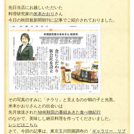
先日当店にお越しいただいた
料理研究家の
米本かおり
さん
今日の秋田魁新聞朝刊に記事でご紹介されておりました。
その写真のすみに「チラリ」と見えるのが鶴の子と光黒。
米本かおりさんとの出会いは
先月放送された
NHK秋田の番組あきた食べ物紀行
のなかで、美味しし納豆料理を作ってくださいました。
レシピはこちら
さて、今回の記事は、東京玉川田園調布の「
ギャラリー リブ