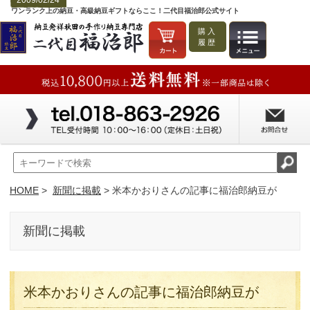
2009/02/24
ワンランク上の納豆・高級納豆ギフトならここ！二代目福治郎公式サイト
購入
履歴
HOME
>
新聞に掲載
> 米本かおりさんの記事に福治郎納豆が
新聞に掲載
米本かおりさんの記事に福治郎納豆が