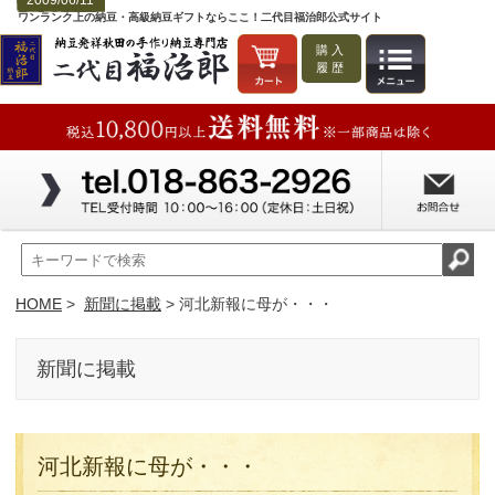
2009/06/11
ワンランク上の納豆・高級納豆ギフトならここ！二代目福治郎公式サイト
購入
履歴
HOME
>
新聞に掲載
> 河北新報に母が・・・
新聞に掲載
河北新報に母が・・・