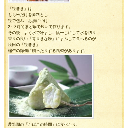
「笹巻き」は
もち米だけを原料とし、
笹で包み、お湯につけ
2～3時間ほど鍋で炊いて作ります。
その後、よく水で冷まし、陰干しにして水を切り
香りの良い「青豆きな粉」にまぶして食べるのが
秋田の「笹巻き」
端午の節句に贈ったりする風習があります。
農繁期の「たばこの時間」に食べたり、