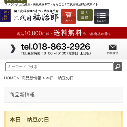
2010/07/10
ワンランク上の納豆・高級納豆ギフトならここ！二代目福治郎公式サイト
購入
履歴
HOME
>
商品新情報
> 本日 納豆の日
商品新情報
本日 納豆の日