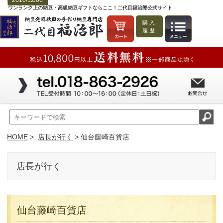
2010/12/06
ワンランク上の納豆・高級納豆ギフトならここ！二代目福治郎公式サイト
購入
履歴
HOME
>
店長が行く
> 仙台藤崎百貨店
店長が行く
仙台藤崎百貨店