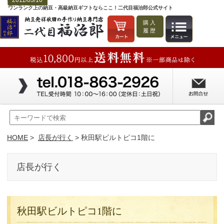
2011/03/16
ワンランク上の納豆・高級納豆ギフトならここ！二代目福治郎公式サイト
購入
履歴
HOME
>
店長が行く
> 秋田駅ビルトピコ1階に
店長が行く
秋田駅ビルトピコ1階に