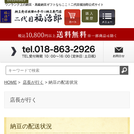
2011/03/23
ワンランク上の納豆・高級納豆ギフトならここ！二代目福治郎公式サイト
購入
履歴
HOME
>
店長が行く
> 納豆の配送状況
店長が行く
納豆の配送状況