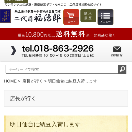
2011/04/01
ワンランク上の納豆・高級納豆ギフトならここ！二代目福治郎公式サイト
購入
履歴
HOME
>
店長が行く
> 明日仙台に納豆入荷します
店長が行く
明日仙台に納豆入荷します