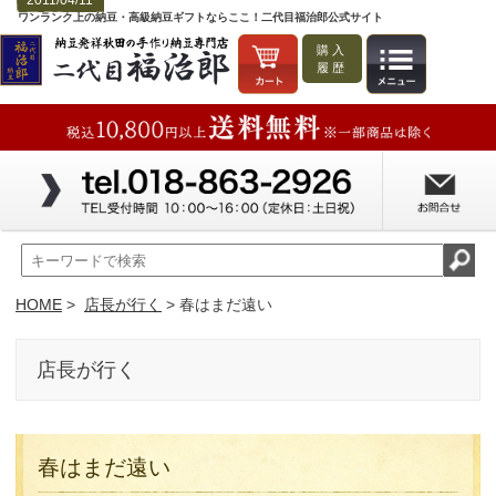
2011/04/11
ワンランク上の納豆・高級納豆ギフトならここ！二代目福治郎公式サイト
購入
履歴
HOME
>
店長が行く
> 春はまだ遠い
店長が行く
春はまだ遠い