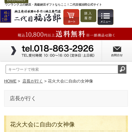
2012/08/23
ワンランク上の納豆・高級納豆ギフトならここ！二代目福治郎公式サイト
購入
履歴
HOME
>
店長が行く
> 花火大会に自由の女神像
店長が行く
花火大会に自由の女神像