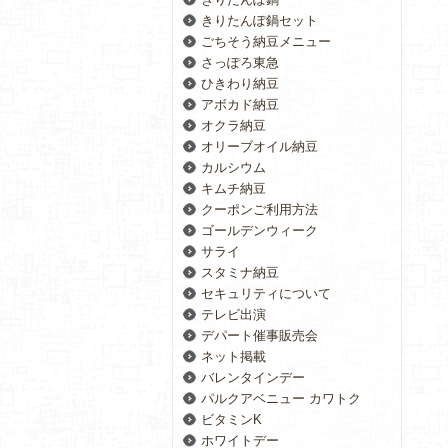
きりたんぽ鍋セット
ごちそう納豆メニュー
さっぽろ東急
ひきわり納豆
アボカド納豆
オクラ納豆
オリーブオイル納豆
カルシウム
キムチ納豆
クーポンご利用方法
ゴールデンウィーク
サライ
スタミナ納豆
セキュリティについて
テレビ出演
デパート催事販売会
ネット掲載
バレンタインデー
パルクアベニュー カワトク
ビタミンK
ホワイトデー