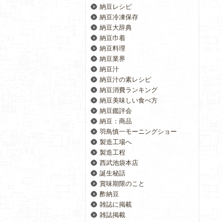
納豆レシピ
納豆冷凍保存
納豆大辞典
納豆巾着
納豆料理
納豆業界
納豆汁
納豆汁の素レシピ
納豆消費ランキング
納豆美味しい食べ方
納豆鑑評会
納豆：商品
羽鳥慎一モーニングショー
製造工場へ
製造工程
西武池袋本店
誕生秘話
賞味期限のこと
酢納豆
雑誌に掲載
雑誌掲載