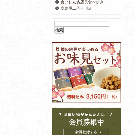
食いしん坊店長食べ歩き
高島屋二子玉川店
検
索: