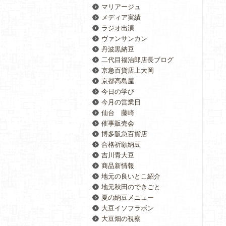
マリアージュ
メディア実績
ラジオ出演
ヴァンサンカン
丹波黒納豆
二代目福治郎店長ブログ
京急百貨店上大岡
京都高島屋
今日の学び
今月の営業日
仙台 藤崎
催事販売会
博多阪急百貨店
合格祈願納豆
吉川青大豆
商品新情報
地元の良いとこ紹介
地元秋田のできごと
夏の納豆メニュー
大豆イソフラボン
大豆畑の視察