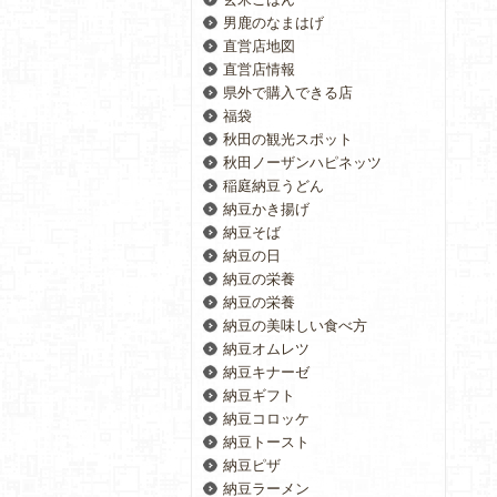
男鹿のなまはげ
直営店地図
直営店情報
県外で購入できる店
福袋
秋田の観光スポット
秋田ノーザンハピネッツ
稲庭納豆うどん
納豆かき揚げ
納豆そば
納豆の日
納豆の栄養
納豆の栄養
納豆の美味しい食べ方
納豆オムレツ
納豆キナーゼ
納豆ギフト
納豆コロッケ
納豆トースト
納豆ピザ
納豆ラーメン