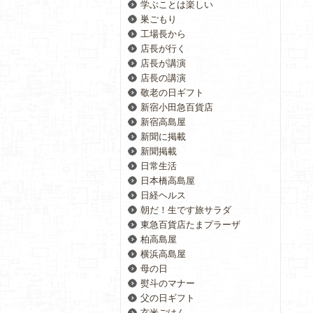
学ぶことは楽しい
巣ごもり
工場長から
店長が行く
店長が講演
店長の講演
敬老の日ギフト
新宿小田急百貨店
新宿高島屋
新聞に掲載
新聞掲載
日常生活
日本橋高島屋
日経ヘルス
朝だ！生です旅サラダ
東急百貨店たまプラーザ
柏高島屋
横浜高島屋
母の日
熨斗のマナー
父の日ギフト
玄米ごはん