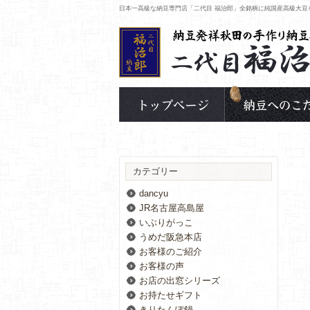
日本一高級な納豆専門店「二代目 福治郎」全銘柄に純国産高級大豆
カテゴリー
dancyu
JR名古屋高島屋
いぶりがっこ
うめだ阪急本店
お客様のご紹介
お客様の声
お店の出窓シリーズ
お持たせギフト
きりたんぽ鍋