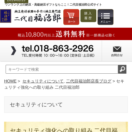
2019/02/13
ワンランク上の納豆・高級納豆ギフトならここ！二代目福治郎公式サイト
購入
履歴
HOME
>
セキュリティについて
,
二代目福治郎店長ブログ
> セキ
ュリティ強化への取り組み 二代目福治郎
セキュリティについて
セキュリティ強化への取り組み 二代目福