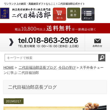
ワンランク上の納豆・高級納豆ギフトならここ！二代目福治郎公式サイト
購入
履歴
HOME
>
二代目福治郎店長ブログ
,
今日の学び
> 大手外食チェー
ンに学ぶ 二代目福治郎
二代目福治郎店長ブログ
2019/02/17