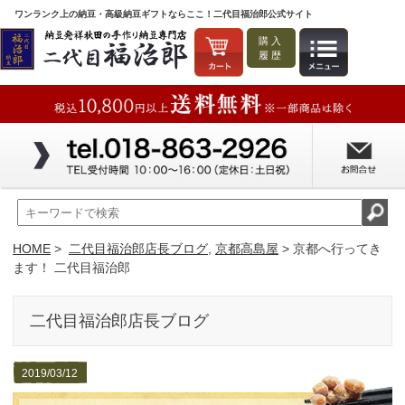
ワンランク上の納豆・高級納豆ギフトならここ！二代目福治郎公式サイト
購入
履歴
HOME
>
二代目福治郎店長ブログ
,
京都高島屋
> 京都へ行ってき
ます！ 二代目福治郎
二代目福治郎店長ブログ
2019/03/12