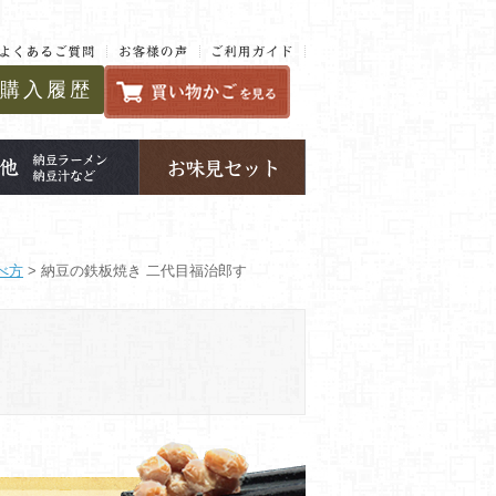
購入履歴
べ方
> 納豆の鉄板焼き 二代目福治郎す