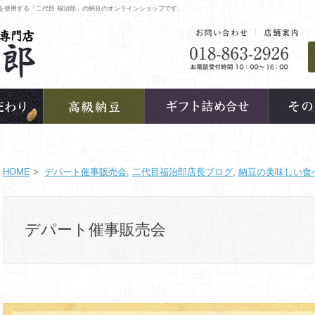
を使用する「二代目 福治郎」の納豆のオンラインショップです。
HOME
>
デパート催事販売会
,
二代目福治郎店長ブログ
,
納豆の美味しい食
デパート催事販売会