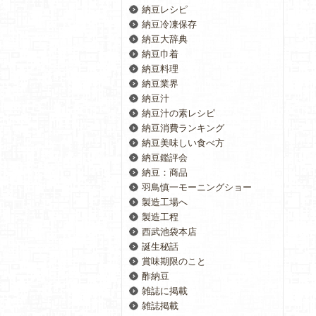
納豆レシピ
納豆冷凍保存
納豆大辞典
納豆巾着
納豆料理
納豆業界
納豆汁
納豆汁の素レシピ
納豆消費ランキング
納豆美味しい食べ方
納豆鑑評会
納豆：商品
羽鳥慎一モーニングショー
製造工場へ
製造工程
西武池袋本店
誕生秘話
賞味期限のこと
酢納豆
雑誌に掲載
雑誌掲載