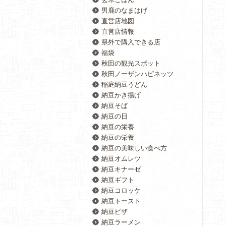
男鹿のなまはげ
直営店地図
直営店情報
県外で購入できる店
福袋
秋田の観光スポット
秋田ノーザンハピネッツ
稲庭納豆うどん
納豆かき揚げ
納豆そば
納豆の日
納豆の栄養
納豆の栄養
納豆の美味しい食べ方
納豆オムレツ
納豆キナーゼ
納豆ギフト
納豆コロッケ
納豆トースト
納豆ピザ
納豆ラーメン