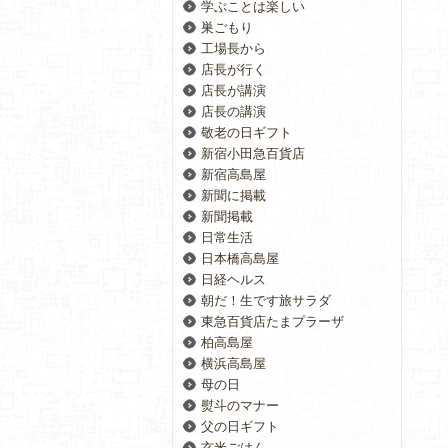
学ぶことは楽しい
巣ごもり
工場長から
店長が行く
店長が講演
店長の講演
敬老の日ギフト
新宿小田急百貨店
新宿高島屋
新聞に掲載
新聞掲載
日常生活
日本橋高島屋
日経ヘルス
朝だ！生です旅サラダ
東急百貨店たまプラーザ
柏高島屋
横浜高島屋
母の日
熨斗のマナー
父の日ギフト
玄米ごはん