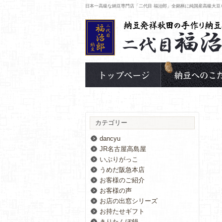
日本一高級な納豆専門店「二代目 福治郎」全銘柄に純国産高級大豆
カテゴリー
dancyu
JR名古屋高島屋
いぶりがっこ
うめだ阪急本店
お客様のご紹介
お客様の声
お店の出窓シリーズ
お持たせギフト
きりたんぽ鍋