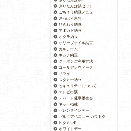
きりたんぽ鍋セット
ごちそう納豆メニュー
さっぽろ東急
ひきわり納豆
アボカド納豆
オクラ納豆
オリーブオイル納豆
カルシウム
キムチ納豆
クーポンご利用方法
ゴールデンウィーク
サライ
スタミナ納豆
セキュリティについて
テレビ出演
デパート催事販売会
ネット掲載
バレンタインデー
パルクアベニュー カワトク
ビタミンK
ホワイトデー