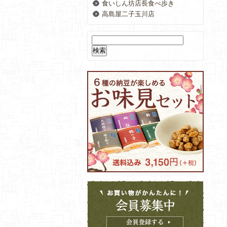
食いしん坊店長食べ歩き
高島屋二子玉川店
検
索: