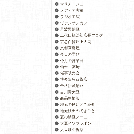
マリアージュ
メディア実績
ラジオ出演
ヴァンサンカン
丹波黒納豆
二代目福治郎店長ブログ
京急百貨店上大岡
京都高島屋
今日の学び
今月の営業日
仙台 藤崎
催事販売会
博多阪急百貨店
合格祈願納豆
吉川青大豆
商品新情報
地元の良いとこ紹介
地元秋田のできごと
夏の納豆メニュー
大豆イソフラボン
大豆畑の視察