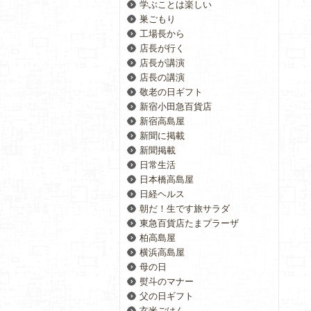
学ぶことは楽しい
巣ごもり
工場長から
店長が行く
店長が講演
店長の講演
敬老の日ギフト
新宿小田急百貨店
新宿高島屋
新聞に掲載
新聞掲載
日常生活
日本橋高島屋
日経ヘルス
朝だ！生です旅サラダ
東急百貨店たまプラーザ
柏高島屋
横浜高島屋
母の日
熨斗のマナー
父の日ギフト
玄米ごはん