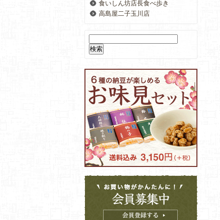
食いしん坊店長食べ歩き
高島屋二子玉川店
検
索: