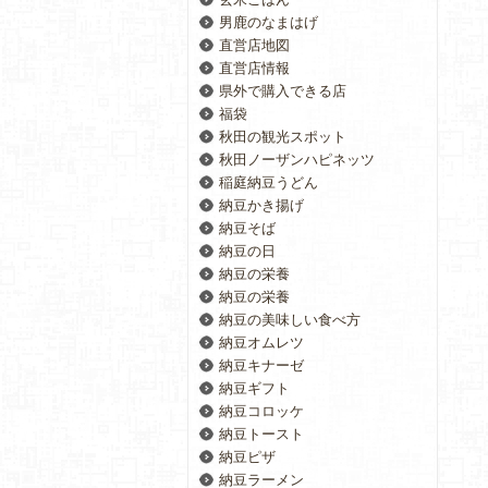
男鹿のなまはげ
直営店地図
直営店情報
県外で購入できる店
福袋
秋田の観光スポット
秋田ノーザンハピネッツ
稲庭納豆うどん
納豆かき揚げ
納豆そば
納豆の日
納豆の栄養
納豆の栄養
納豆の美味しい食べ方
納豆オムレツ
納豆キナーゼ
納豆ギフト
納豆コロッケ
納豆トースト
納豆ピザ
納豆ラーメン