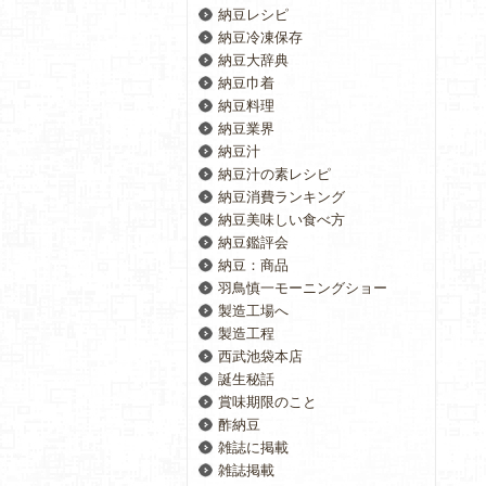
納豆レシピ
納豆冷凍保存
納豆大辞典
納豆巾着
納豆料理
納豆業界
納豆汁
納豆汁の素レシピ
納豆消費ランキング
納豆美味しい食べ方
納豆鑑評会
納豆：商品
羽鳥慎一モーニングショー
製造工場へ
製造工程
西武池袋本店
誕生秘話
賞味期限のこと
酢納豆
雑誌に掲載
雑誌掲載