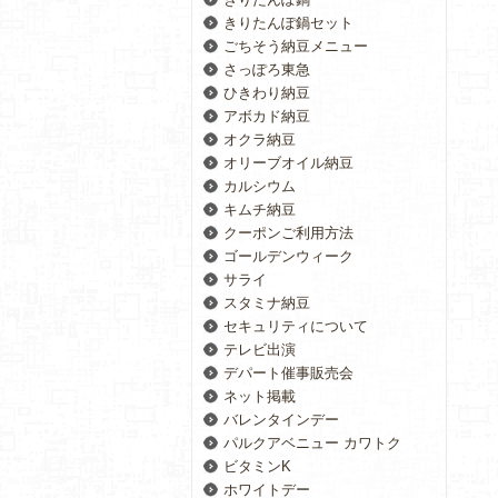
きりたんぽ鍋セット
ごちそう納豆メニュー
さっぽろ東急
ひきわり納豆
アボカド納豆
オクラ納豆
オリーブオイル納豆
カルシウム
キムチ納豆
クーポンご利用方法
ゴールデンウィーク
サライ
スタミナ納豆
セキュリティについて
テレビ出演
デパート催事販売会
ネット掲載
バレンタインデー
パルクアベニュー カワトク
ビタミンK
ホワイトデー