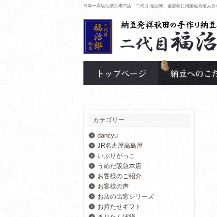
日本一高級な納豆専門店「二代目 福治郎」全銘柄に純国産高級大豆
カテゴリー
dancyu
JR名古屋高島屋
いぶりがっこ
うめだ阪急本店
お客様のご紹介
お客様の声
お店の出窓シリーズ
お持たせギフト
きりたんぽ鍋