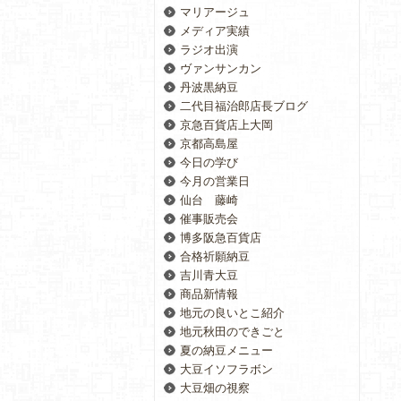
マリアージュ
メディア実績
ラジオ出演
ヴァンサンカン
丹波黒納豆
二代目福治郎店長ブログ
京急百貨店上大岡
京都高島屋
今日の学び
今月の営業日
仙台 藤崎
催事販売会
博多阪急百貨店
合格祈願納豆
吉川青大豆
商品新情報
地元の良いとこ紹介
地元秋田のできごと
夏の納豆メニュー
大豆イソフラボン
大豆畑の視察