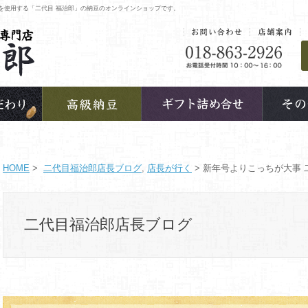
を使用する「二代目 福治郎」の納豆のオンラインショップです。
HOME
>
二代目福治郎店長ブログ
,
店長が行く
> 新年号よりこっちが大事 
二代目福治郎店長ブログ