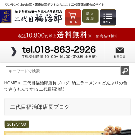
ワンランク上の納豆・高級納豆ギフトならここ！二代目福治郎公式サイト
購入
履歴
HOME
>
二代目福治郎店長ブログ
,
納豆ラーメン
> どんぶりの色
で違うもんですね 二代目福治郎
二代目福治郎店長ブログ
2019/04/03