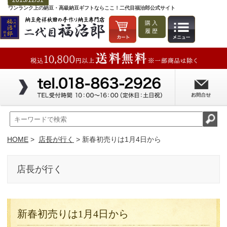
2013/12/31
ワンランク上の納豆・高級納豆ギフトならここ！二代目福治郎公式サイト
購入
履歴
HOME
>
店長が行く
> 新春初売りは1月4日から
店長が行く
新春初売りは1月4日から