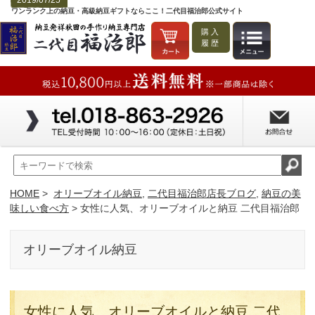
2019/07/25
ワンランク上の納豆・高級納豆ギフトならここ！二代目福治郎公式サイト
購入
履歴
HOME
>
オリーブオイル納豆
,
二代目福治郎店長ブログ
,
納豆の美
味しい食べ方
> 女性に人気、オリーブオイルと納豆 二代目福治郎
オリーブオイル納豆
女性に人気、オリーブオイルと納豆 二代