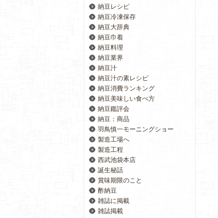
納豆レシピ
納豆冷凍保存
納豆大辞典
納豆巾着
納豆料理
納豆業界
納豆汁
納豆汁の素レシピ
納豆消費ランキング
納豆美味しい食べ方
納豆鑑評会
納豆：商品
羽鳥慎一モーニングショー
製造工場へ
製造工程
西武池袋本店
誕生秘話
賞味期限のこと
酢納豆
雑誌に掲載
雑誌掲載