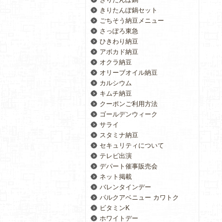
きりたんぽ鍋セット
ごちそう納豆メニュー
さっぽろ東急
ひきわり納豆
アボカド納豆
オクラ納豆
オリーブオイル納豆
カルシウム
キムチ納豆
クーポンご利用方法
ゴールデンウィーク
サライ
スタミナ納豆
セキュリティについて
テレビ出演
デパート催事販売会
ネット掲載
バレンタインデー
パルクアベニュー カワトク
ビタミンK
ホワイトデー