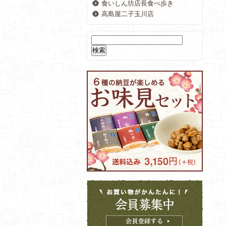
食いしん坊店長食べ歩き
高島屋二子玉川店
検
索: