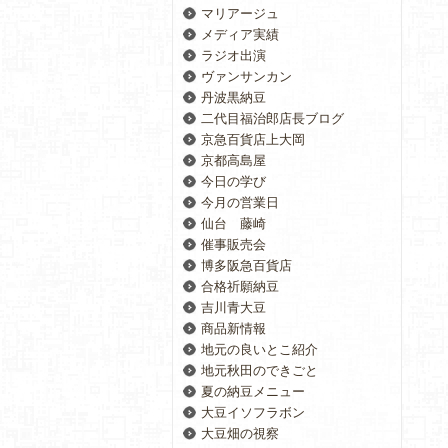
マリアージュ
メディア実績
ラジオ出演
ヴァンサンカン
丹波黒納豆
二代目福治郎店長ブログ
京急百貨店上大岡
京都高島屋
今日の学び
今月の営業日
仙台 藤崎
催事販売会
博多阪急百貨店
合格祈願納豆
吉川青大豆
商品新情報
地元の良いとこ紹介
地元秋田のできごと
夏の納豆メニュー
大豆イソフラボン
大豆畑の視察