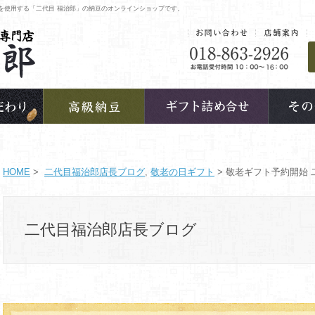
を使用する「二代目 福治郎」の納豆のオンラインショップです。
HOME
>
二代目福治郎店長ブログ
,
敬老の日ギフト
> 敬老ギフト予約開始
二代目福治郎店長ブログ