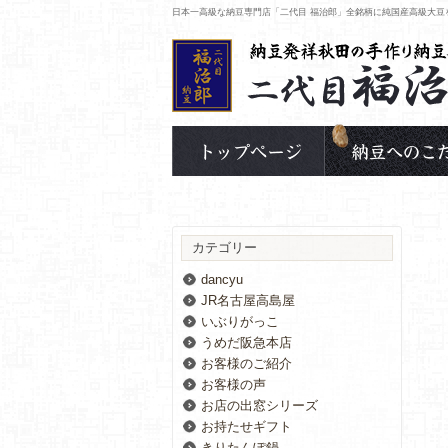
日本一高級な納豆専門店「二代目 福治郎」全銘柄に純国産高級大豆
カテゴリー
dancyu
JR名古屋高島屋
いぶりがっこ
うめだ阪急本店
お客様のご紹介
お客様の声
お店の出窓シリーズ
お持たせギフト
きりたんぽ鍋