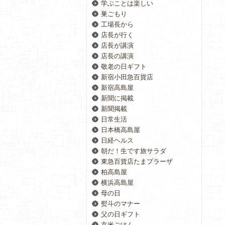
学ぶことは楽しい
巣ごもり
工場長から
店長が行く
店長が講演
店長の講演
敬老の日ギフト
新宿小田急百貨店
新宿高島屋
新聞に掲載
新聞掲載
日常生活
日本橋高島屋
日経ヘルス
朝だ！生です旅サラダ
東急百貨店たまプラーザ
柏高島屋
横浜高島屋
母の日
熨斗のマナー
父の日ギフト
玄米ごはん