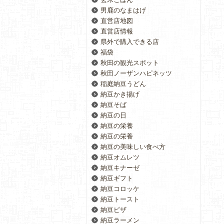
男鹿のなまはげ
直営店地図
直営店情報
県外で購入できる店
福袋
秋田の観光スポット
秋田ノーザンハピネッツ
稲庭納豆うどん
納豆かき揚げ
納豆そば
納豆の日
納豆の栄養
納豆の栄養
納豆の美味しい食べ方
納豆オムレツ
納豆キナーゼ
納豆ギフト
納豆コロッケ
納豆トースト
納豆ピザ
納豆ラーメン