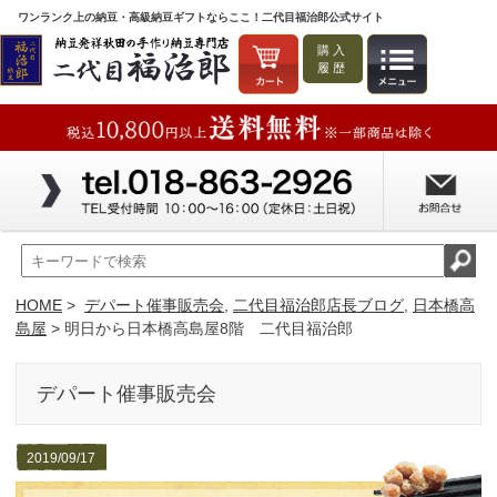
ワンランク上の納豆・高級納豆ギフトならここ！二代目福治郎公式サイト
購入
履歴
HOME
>
デパート催事販売会
,
二代目福治郎店長ブログ
,
日本橋高
島屋
> 明日から日本橋高島屋8階 二代目福治郎
デパート催事販売会
2019/09/17