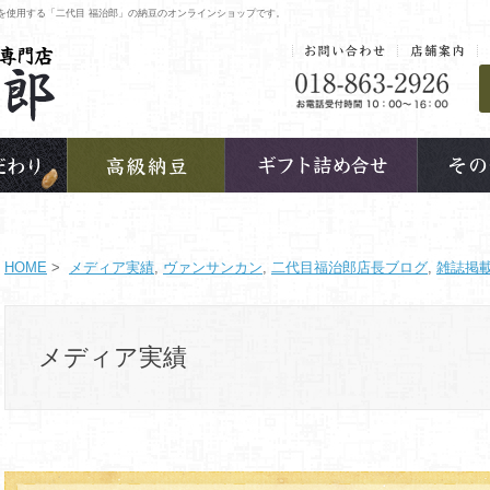
を使用する「二代目 福治郎」の納豆のオンラインショップです。
HOME
>
メディア実績
,
ヴァンサンカン
,
二代目福治郎店長ブログ
,
雑誌掲
メディア実績