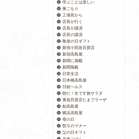
学ぶことは楽しい
巣ごもり
工場長から
店長が行く
店長が講演
店長の講演
敬老の日ギフト
新宿小田急百貨店
新宿高島屋
新聞に掲載
新聞掲載
日常生活
日本橋高島屋
日経ヘルス
朝だ！生です旅サラダ
東急百貨店たまプラーザ
柏高島屋
横浜高島屋
母の日
熨斗のマナー
父の日ギフト
玄米ごはん