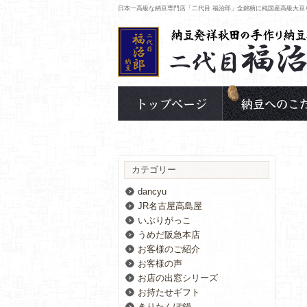
日本一高級な納豆専門店「二代目 福治郎」全銘柄に純国産高級大豆
カテゴリー
dancyu
JR名古屋高島屋
いぶりがっこ
うめだ阪急本店
お客様のご紹介
お客様の声
お店の出窓シリーズ
お持たせギフト
きりたんぽ鍋