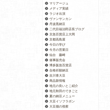
マリアージュ
メディア実績
ラジオ出演
ヴァンサンカン
丹波黒納豆
二代目福治郎店長ブログ
京急百貨店上大岡
京都高島屋
今日の学び
今月の営業日
仙台 藤崎
催事販売会
博多阪急百貨店
合格祈願納豆
吉川青大豆
商品新情報
地元の良いとこ紹介
地元秋田のできごと
夏の納豆メニュー
大豆イソフラボン
大豆畑の視察