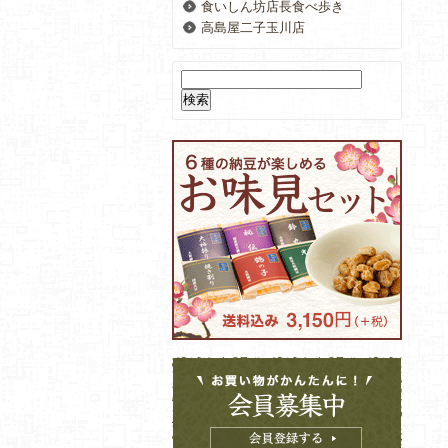
食いしん坊店長食べ歩き
高島屋二子玉川店
検
索: