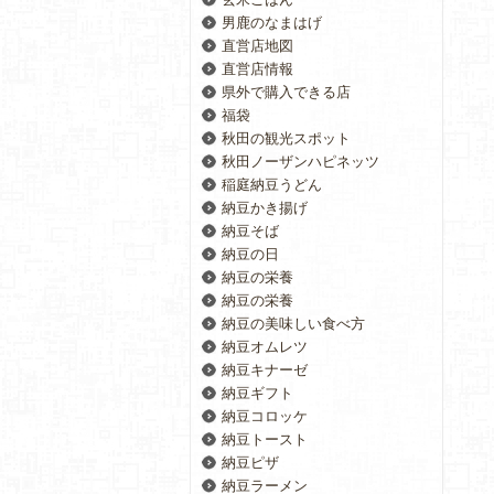
男鹿のなまはげ
直営店地図
直営店情報
県外で購入できる店
福袋
秋田の観光スポット
秋田ノーザンハピネッツ
稲庭納豆うどん
納豆かき揚げ
納豆そば
納豆の日
納豆の栄養
納豆の栄養
納豆の美味しい食べ方
納豆オムレツ
納豆キナーゼ
納豆ギフト
納豆コロッケ
納豆トースト
納豆ピザ
納豆ラーメン