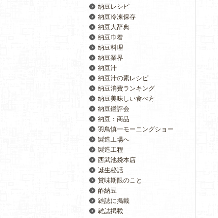
納豆レシピ
納豆冷凍保存
納豆大辞典
納豆巾着
納豆料理
納豆業界
納豆汁
納豆汁の素レシピ
納豆消費ランキング
納豆美味しい食べ方
納豆鑑評会
納豆：商品
羽鳥慎一モーニングショー
製造工場へ
製造工程
西武池袋本店
誕生秘話
賞味期限のこと
酢納豆
雑誌に掲載
雑誌掲載