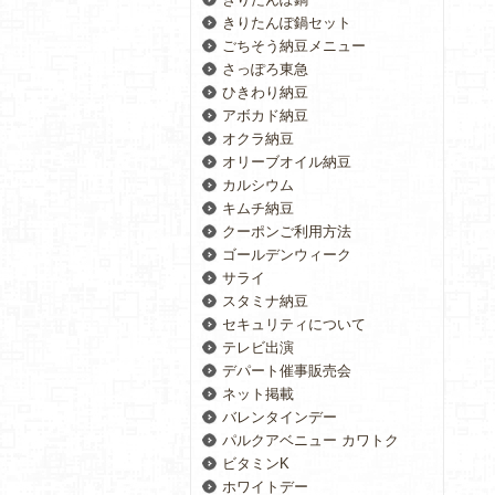
きりたんぽ鍋セット
ごちそう納豆メニュー
さっぽろ東急
ひきわり納豆
アボカド納豆
オクラ納豆
オリーブオイル納豆
カルシウム
キムチ納豆
クーポンご利用方法
ゴールデンウィーク
サライ
スタミナ納豆
セキュリティについて
テレビ出演
デパート催事販売会
ネット掲載
バレンタインデー
パルクアベニュー カワトク
ビタミンK
ホワイトデー