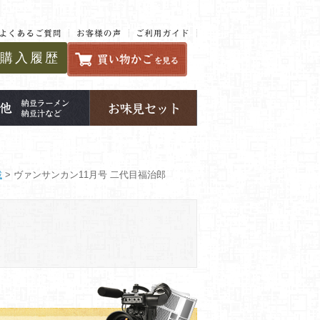
購入履歴
載
> ヴァンサンカン11月号 二代目福治郎