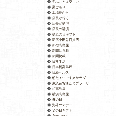
学ぶことは楽しい
巣ごもり
工場長から
店長が行く
店長が講演
店長の講演
敬老の日ギフト
新宿小田急百貨店
新宿高島屋
新聞に掲載
新聞掲載
日常生活
日本橋高島屋
日経ヘルス
朝だ！生です旅サラダ
東急百貨店たまプラーザ
柏高島屋
横浜高島屋
母の日
熨斗のマナー
父の日ギフト
玄米ごはん