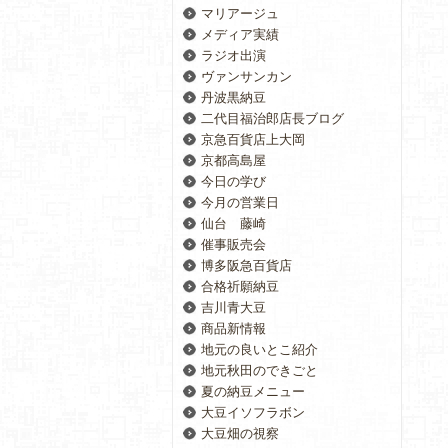
マリアージュ
メディア実績
ラジオ出演
ヴァンサンカン
丹波黒納豆
二代目福治郎店長ブログ
京急百貨店上大岡
京都高島屋
今日の学び
今月の営業日
仙台 藤崎
催事販売会
博多阪急百貨店
合格祈願納豆
吉川青大豆
商品新情報
地元の良いとこ紹介
地元秋田のできごと
夏の納豆メニュー
大豆イソフラボン
大豆畑の視察