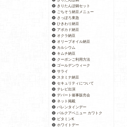
きりたんぽ鍋セット
ごちそう納豆メニュー
さっぽろ東急
ひきわり納豆
アボカド納豆
オクラ納豆
オリーブオイル納豆
カルシウム
キムチ納豆
クーポンご利用方法
ゴールデンウィーク
サライ
スタミナ納豆
セキュリティについて
テレビ出演
デパート催事販売会
ネット掲載
バレンタインデー
パルクアベニュー カワトク
ビタミンK
ホワイトデー