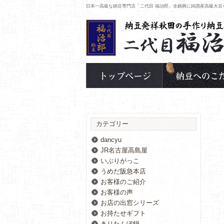
日本一高級な納豆専門店「二代目 福治郎」全銘柄に純国産高級大豆
カテゴリー
dancyu
JR名古屋高島屋
いぶりがっこ
うめだ阪急本店
お客様のご紹介
お客様の声
お店の出窓シリーズ
お持たせギフト
きりたんぽ鍋