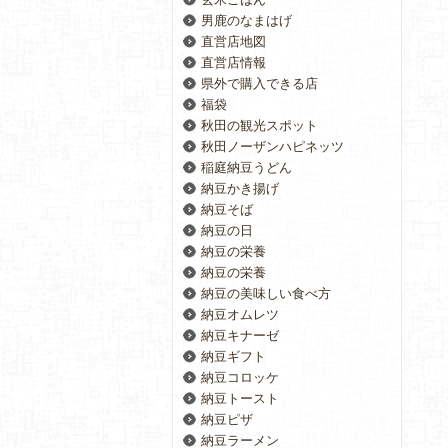
男鹿のなまはげ
直営店地図
直営店情報
県外で購入できる店
福袋
秋田の観光スポット
秋田ノーザンハピネッツ
稲庭納豆うどん
納豆かき揚げ
納豆そば
納豆の日
納豆の栄養
納豆の栄養
納豆の美味しい食べ方
納豆オムレツ
納豆キナーゼ
納豆ギフト
納豆コロッケ
納豆トースト
納豆ピザ
納豆ラーメン