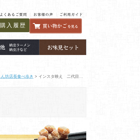
購入履歴
しん坊店長食べ歩き
> インスタ映え 二代目福治郎