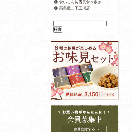
食いしん坊店長食べ歩き
高島屋二子玉川店
検
索: