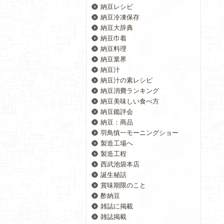
納豆レシピ
納豆冷凍保存
納豆大辞典
納豆巾着
納豆料理
納豆業界
納豆汁
納豆汁の素レシピ
納豆消費ランキング
納豆美味しい食べ方
納豆鑑評会
納豆：商品
羽鳥慎一モーニングショー
製造工場へ
製造工程
西武池袋本店
誕生秘話
賞味期限のこと
酢納豆
雑誌に掲載
雑誌掲載