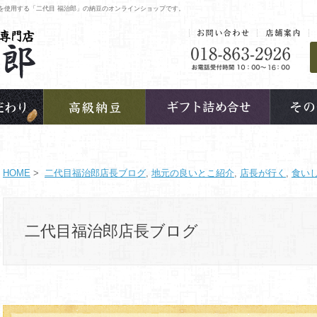
を使用する「二代目 福治郎」の納豆のオンラインショップです。
HOME
>
二代目福治郎店長ブログ
,
地元の良いとこ紹介
,
店長が行く
,
食い
二代目福治郎店長ブログ