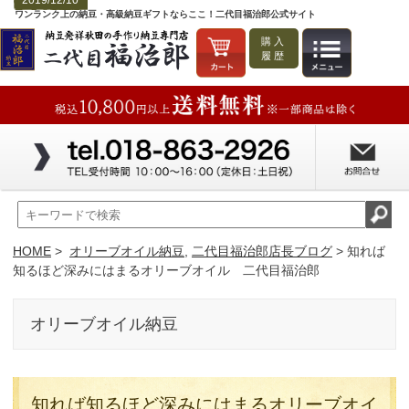
2019/12/10
ワンランク上の納豆・高級納豆ギフトならここ！二代目福治郎公式サイト
購入
履歴
HOME
>
オリーブオイル納豆
,
二代目福治郎店長ブログ
> 知れば
知るほど深みにはまるオリーブオイル 二代目福治郎
オリーブオイル納豆
知れば知るほど深みにはまるオリーブオイ