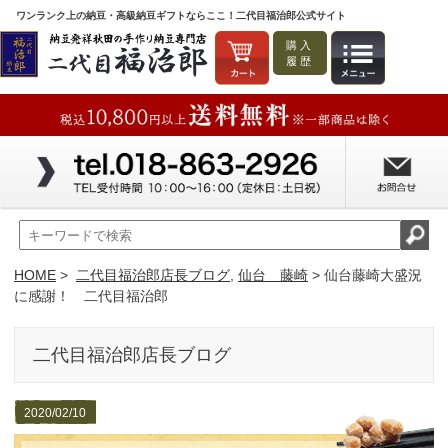
ワンランク上の納豆・高級納豆ギフトならここ！二代目福治郎公式サイト
購入
履歴
HOME
>
二代目福治郎店長ブログ
,
仙台 藤崎
> 仙台藤崎大盛況
に感謝！ 二代目福治郎
二代目福治郎店長ブログ
2020/02/10