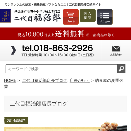
ワンランク上の納豆・高級納豆ギフトならここ！二代目福治郎公式サイト
購入
履歴
HOME
>
二代目福治郎店長ブログ
,
店長が行く
> 納豆屋の夏季休
業
二代目福治郎店長ブログ
2014/08/07