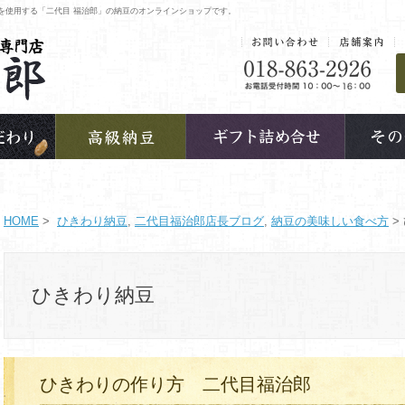
を使用する「二代目 福治郎」の納豆のオンラインショップです。
HOME
>
ひきわり納豆
,
二代目福治郎店長ブログ
,
納豆の美味しい食べ方
>
ひきわり納豆
ひきわりの作り方 二代目福治郎