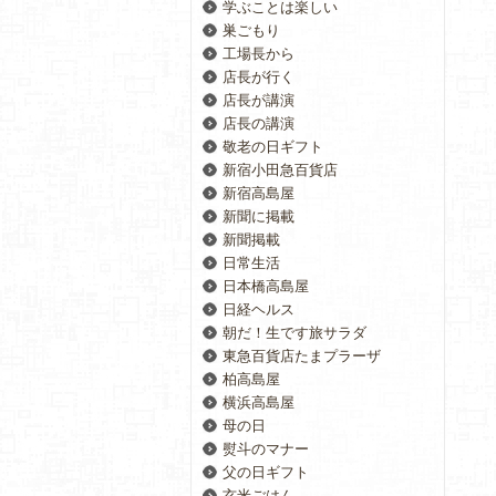
学ぶことは楽しい
巣ごもり
工場長から
店長が行く
店長が講演
店長の講演
敬老の日ギフト
新宿小田急百貨店
新宿高島屋
新聞に掲載
新聞掲載
日常生活
日本橋高島屋
日経ヘルス
朝だ！生です旅サラダ
東急百貨店たまプラーザ
柏高島屋
横浜高島屋
母の日
熨斗のマナー
父の日ギフト
玄米ごはん