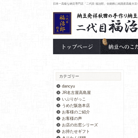
日本一高級な納豆専門店「二代目 福治郎」全銘柄に純国産高級大豆
カテゴリー
dancyu
JR名古屋高島屋
いぶりがっこ
うめだ阪急本店
お客様のご紹介
お客様の声
お店の出窓シリーズ
お持たせギフト
きりたんぽ鍋