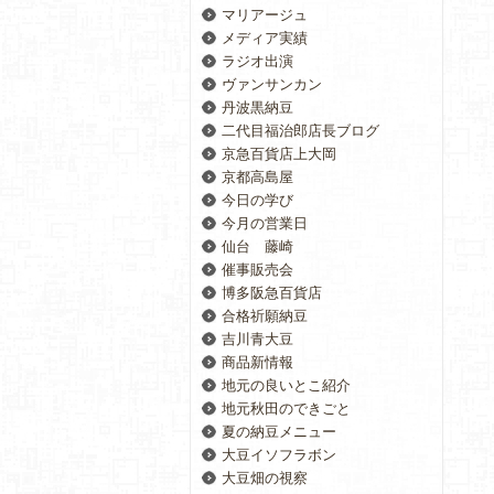
マリアージュ
メディア実績
ラジオ出演
ヴァンサンカン
丹波黒納豆
二代目福治郎店長ブログ
京急百貨店上大岡
京都高島屋
今日の学び
今月の営業日
仙台 藤崎
催事販売会
博多阪急百貨店
合格祈願納豆
吉川青大豆
商品新情報
地元の良いとこ紹介
地元秋田のできごと
夏の納豆メニュー
大豆イソフラボン
大豆畑の視察