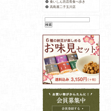
食いしん坊店長食べ歩き
高島屋二子玉川店
検
索: