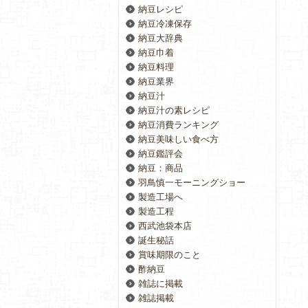
納豆レシピ
納豆冷凍保存
納豆大辞典
納豆巾着
納豆料理
納豆業界
納豆汁
納豆汁の素レシピ
納豆消費ランキング
納豆美味しい食べ方
納豆鑑評会
納豆：商品
羽鳥慎一モーニングショー
製造工場へ
製造工程
西武池袋本店
誕生秘話
賞味期限のこと
酢納豆
雑誌に掲載
雑誌掲載