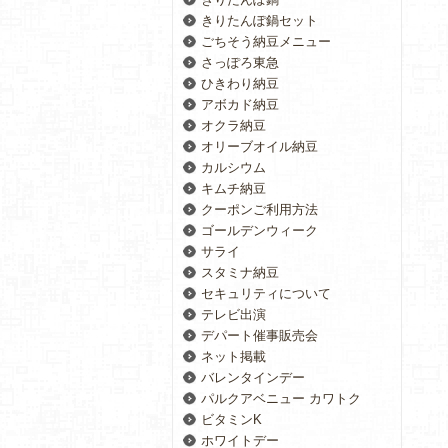
きりたんぽ鍋セット
ごちそう納豆メニュー
さっぽろ東急
ひきわり納豆
アボカド納豆
オクラ納豆
オリーブオイル納豆
カルシウム
キムチ納豆
クーポンご利用方法
ゴールデンウィーク
サライ
スタミナ納豆
セキュリティについて
テレビ出演
デパート催事販売会
ネット掲載
バレンタインデー
パルクアベニュー カワトク
ビタミンK
ホワイトデー