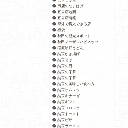
男鹿のなまはげ
直営店地図
直営店情報
県外で購入できる店
福袋
秋田の観光スポット
秋田ノーザンハピネッツ
稲庭納豆うどん
納豆かき揚げ
納豆そば
納豆の日
納豆の栄養
納豆の栄養
納豆の美味しい食べ方
納豆オムレツ
納豆キナーゼ
納豆ギフト
納豆コロッケ
納豆トースト
納豆ピザ
納豆ラーメン