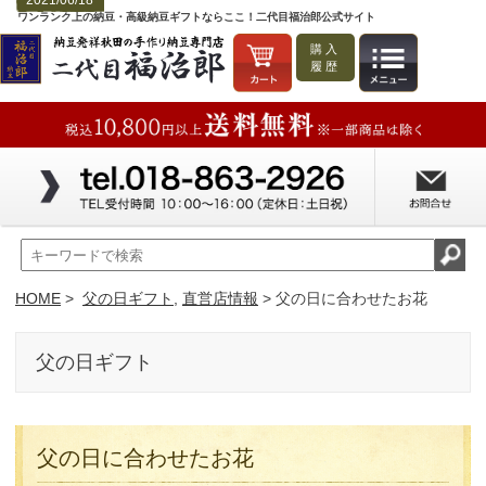
2021/06/18
ワンランク上の納豆・高級納豆ギフトならここ！二代目福治郎公式サイト
購入
履歴
HOME
>
父の日ギフト
,
直営店情報
> 父の日に合わせたお花
父の日ギフト
父の日に合わせたお花