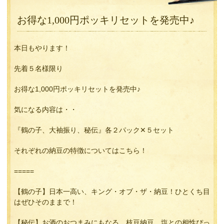
お得な1,000円ポッキリセットを発売中♪
本日もやります！
先着５名様限り
お得な1,000円ポッキリセットを発売中♪
気になる内容は・・
『鶴の子、大袖振り、秘伝』各２パック✕５セット
それぞれの納豆の特徴についてはこちら！
=====
【鶴の子】日本一高い、キング・オブ・ザ・納豆！ひとくち目
はぜひそのままで！
【秘伝】お酒のおつまみにもなる、枝豆納豆。塩との相性ぴっ