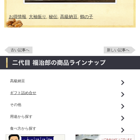
お得情報
,
大袖振り
,
秘伝
,
高級納豆
,
鶴の子
古い記事へ
新しい記事へ
高級納豆
ギフト詰め合せ
その他
用途から探す
食べ方から探す