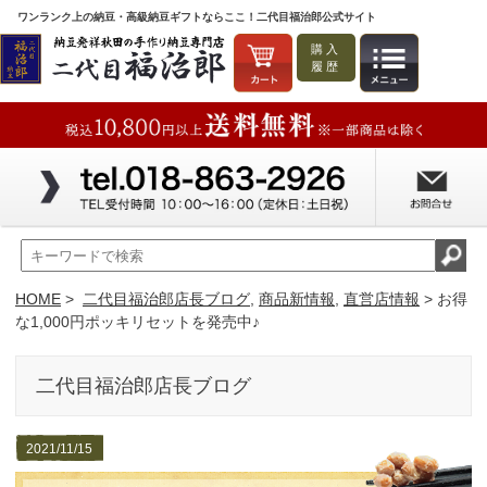
ワンランク上の納豆・高級納豆ギフトならここ！二代目福治郎公式サイト
購入
履歴
HOME
>
二代目福治郎店長ブログ
,
商品新情報
,
直営店情報
> お得
な1,000円ポッキリセットを発売中♪
二代目福治郎店長ブログ
2021/11/15