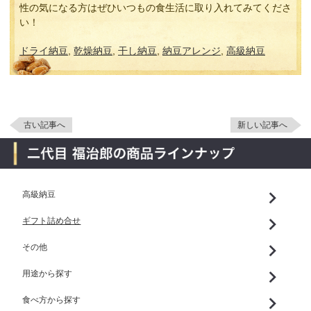
性の気になる方はぜひいつもの食生活に取り入れてみてくださ
い！
ドライ納豆
,
乾燥納豆
,
干し納豆
,
納豆アレンジ
,
高級納豆
古い記事へ
新しい記事へ
高級納豆
ギフト詰め合せ
その他
用途から探す
食べ方から探す