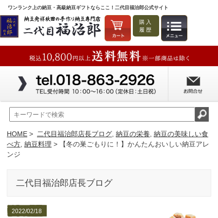
ワンランク上の納豆・高級納豆ギフトならここ！二代目福治郎公式サイト
購入
履歴
HOME
>
二代目福治郎店長ブログ
,
納豆の栄養
,
納豆の美味しい食
べ方
,
納豆料理
> 【冬の巣ごもりに！】かんたんおいしい納豆アレ
ンジ
二代目福治郎店長ブログ
2022/02/18