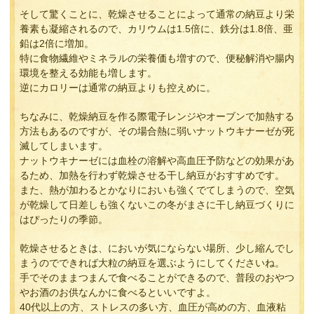
そして驚くことに、乾燥させることによって通常の納豆より栄
養素も凝縮されるので、カリウムは1.5倍に、鉄分は1.8倍、亜
鉛は2倍に増加。
特に食物繊維やミネラルの栄養価も増すので、便秘解消や腸内
環境を整える効能も増します。
逆にカロリーは通常の納豆よりも控えめに。
ちなみに、乾燥納豆を作る際電子レンジやオーブンで加熱する
方法もあるのですが、その場合熱に弱いナットウキナーゼが死
滅してしまいます。
ナットウキナーゼには血栓の溶解や高血圧予防などの効果があ
るため、加熱を行わず乾燥させる干し納豆がおすすめです。
また、熱が加わるとかなりにおいも強くでてしまうので、空気
が乾燥して日差しも強くないこの冬がまさに干し納豆づくりに
はぴったりの季節。
乾燥させるときは、においが気にならない場所、少し縮んでし
まうのでできれば大粒の納豆を選ぶようにしてくださいね。
手でそのままつまんで食べることができるので、普段のおやつ
やお酒のお供なんかに食べるといいですよ。
40代以上の方、ストレスの多い方、血圧が高めの方、血液粘