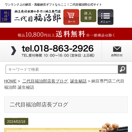
ワンランク上の納豆・高級納豆ギフトならここ！二代目福治郎公式サイト
購入
履歴
HOME
>
二代目福治郎店長ブログ
,
誕生秘話
> 納豆専門店二代目
福治郎 誕生秘話
二代目福治郎店長ブログ
2024/02/18