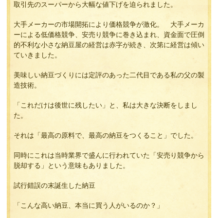
取引先のスーパーから大幅な値下げを迫られました。
大手メーカーの市場開拓により価格競争が激化。 大手メーカ
ーによる低価格競争、安売り競争に巻き込まれ、資金面で圧倒
的不利な小さな納豆屋の経営は赤字が続き、次第に経営は傾い
ていきました。
美味しい納豆づくりには定評のあった二代目である私の父の製
造技術。
「これだけは後世に残したい」と、私は大きな決断をしまし
た。
それは「最高の原料で、最高の納豆をつくること」でした。
同時にこれは当時業界で盛んに行われていた「安売り競争から
脱却する」という意味もありました。
試行錯誤の末誕生した納豆
「こんな高い納豆、本当に買う人がいるのか？」