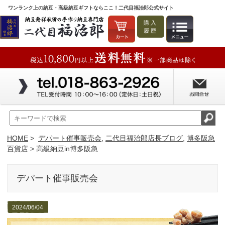
ワンランク上の納豆・高級納豆ギフトならここ！二代目福治郎公式サイト
購入
履歴
HOME
>
デパート催事販売会
,
二代目福治郎店長ブログ
,
博多阪急
百貨店
> 高級納豆in博多阪急
デパート催事販売会
2024/06/04