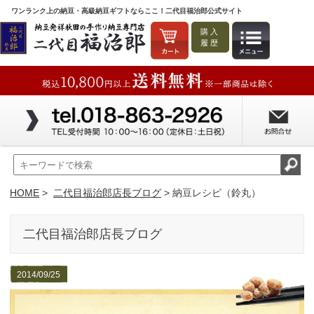
ワンランク上の納豆・高級納豆ギフトならここ！二代目福治郎公式サイト
購入
履歴
HOME
>
二代目福治郎店長ブログ
> 納豆レシピ（鈴丸）
二代目福治郎店長ブログ
2014/09/25