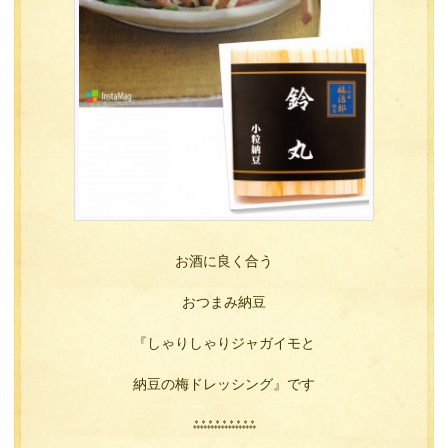
お酒に良く合う
おつまみ納豆
『しゃりしゃりジャガイモと
納豆の梅ドレッシング』です
⁂⁂⁂⁂⁂⁂⁂⁂⁂