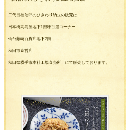
二代目福治郎のひきわり納豆の販売は
日本橋高島屋地下1階味百選コーナー
仙台藤崎百貨店地下2階
秋田市直営店
秋田県横手市本社工場直売所 にて販売しております。