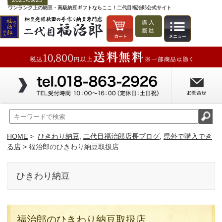
2025/09/23
ワンランク上の納豆・高級納豆ギフトならここ！二代目福治郎公式サイト
購入
履歴
HOME
>
ひきわり納豆
,
二代目福治郎店長ブログ
,
県外で購入でき
る店
> 福治郎のひきわり納豆取扱店
ひきわり納豆
福治郎のひきわり納豆取扱店