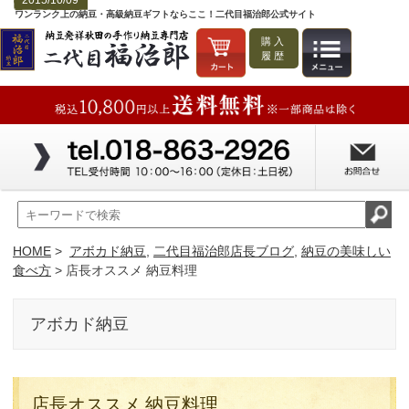
2015/10/09
ワンランク上の納豆・高級納豆ギフトならここ！二代目福治郎公式サイト
購入
履歴
HOME
>
アボカド納豆
,
二代目福治郎店長ブログ
,
納豆の美味しい
食べ方
> 店長オススメ 納豆料理
アボカド納豆
店長オススメ 納豆料理