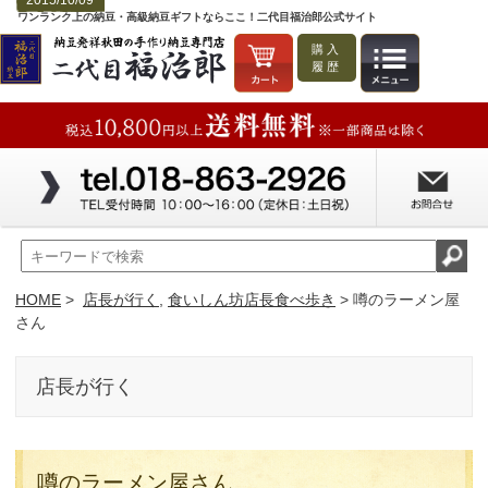
2015/10/09
ワンランク上の納豆・高級納豆ギフトならここ！二代目福治郎公式サイト
購入
履歴
HOME
>
店長が行く
,
食いしん坊店長食べ歩き
> 噂のラーメン屋
さん
店長が行く
噂のラーメン屋さん