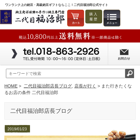
ワンランク上の納豆・高級納豆ギフトならここ！二代目福治郎公式サイト
購入
履歴
HOME
>
二代目福治郎店長ブログ
,
店長が行く
> また行きたくな
るお店の条件 二代目福治郎
二代目福治郎店長ブログ
2019/01/23