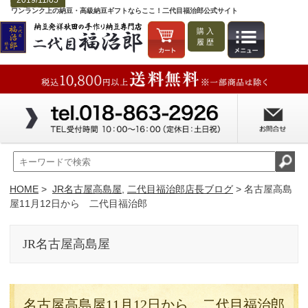
2019/11/05
ワンランク上の納豆・高級納豆ギフトならここ！二代目福治郎公式サイト
購入
履歴
HOME
>
JR名古屋高島屋
,
二代目福治郎店長ブログ
> 名古屋高島
屋11月12日から 二代目福治郎
JR名古屋高島屋
名古屋高島屋11月12日から 二代目福治郎