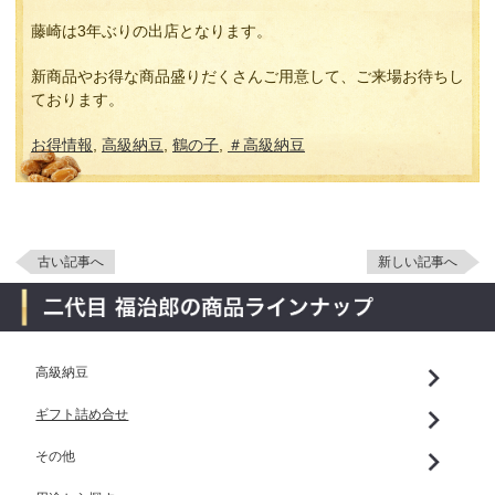
藤崎は3年ぶりの出店となります。
新商品やお得な商品盛りだくさんご用意して、ご来場お待ちし
ております。
お得情報
,
高級納豆
,
鶴の子
,
＃高級納豆
古い記事へ
新しい記事へ
高級納豆
ギフト詰め合せ
その他