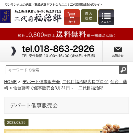
ワンランク上の納豆・高級納豆ギフトならここ！二代目福治郎公式サイト
購入
履歴
HOME
>
デパート催事販売会
,
二代目福治郎店長ブログ
,
仙台 藤
崎
> 仙台藤崎で催事販売会3月31日～ 二代目福治郎
デパート催事販売会
2023/03/29