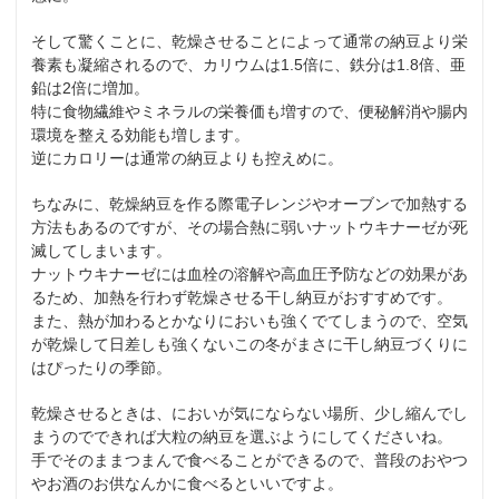
そして驚くことに、乾燥させることによって通常の納豆より栄
養素も凝縮されるので、カリウムは1.5倍に、鉄分は1.8倍、亜
鉛は2倍に増加。
特に食物繊維やミネラルの栄養価も増すので、便秘解消や腸内
環境を整える効能も増します。
逆にカロリーは通常の納豆よりも控えめに。
ちなみに、乾燥納豆を作る際電子レンジやオーブンで加熱する
方法もあるのですが、その場合熱に弱いナットウキナーゼが死
滅してしまいます。
ナットウキナーゼには血栓の溶解や高血圧予防などの効果があ
るため、加熱を行わず乾燥させる干し納豆がおすすめです。
また、熱が加わるとかなりにおいも強くでてしまうので、空気
が乾燥して日差しも強くないこの冬がまさに干し納豆づくりに
はぴったりの季節。
乾燥させるときは、においが気にならない場所、少し縮んでし
まうのでできれば大粒の納豆を選ぶようにしてくださいね。
手でそのままつまんで食べることができるので、普段のおやつ
やお酒のお供なんかに食べるといいですよ。