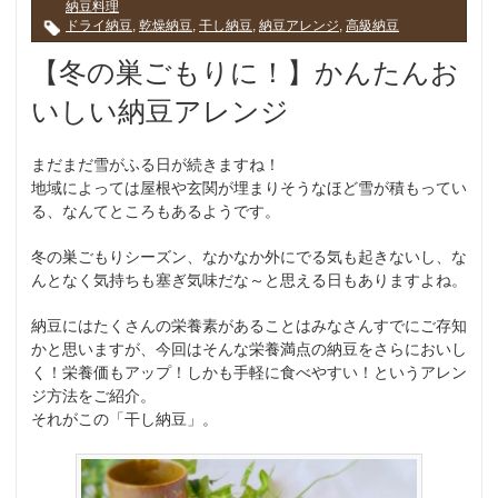
納豆料理
ドライ納豆
,
乾燥納豆
,
干し納豆
,
納豆アレンジ
,
高級納豆
【冬の巣ごもりに！】かんたんお
いしい納豆アレンジ
まだまだ雪がふる日が続きますね！
地域によっては屋根や玄関が埋まりそうなほど雪が積もってい
る、なんてところもあるようです。
冬の巣ごもりシーズン、なかなか外にでる気も起きないし、な
んとなく気持ちも塞ぎ気味だな～と思える日もありますよね。
納豆にはたくさんの栄養素があることはみなさんすでにご存知
かと思いますが、今回はそんな栄養満点の納豆をさらにおいし
く！栄養価もアップ！しかも手軽に食べやすい！というアレン
ジ方法をご紹介。
それがこの「干し納豆」。