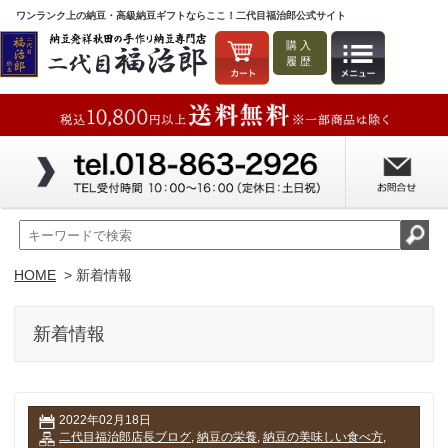
ワンランク上の納豆・高級納豆ギフトならここ！二代目福治郎公式サイト
購入
履歴
HOME
> 新着情報
新着情報
2022年02月18日
二代目福治郎店長ブログ
,
納豆の栄養
,
納豆の美味しい食べ方
,