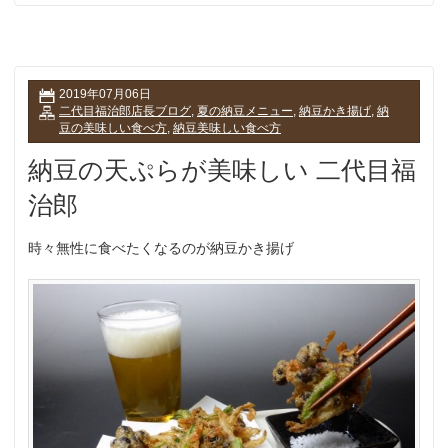
2019年07月06日
二代目福治郎店長ブログ
,
夏の納豆メニュー
,
納豆かき揚げ
,
納
豆の美味しい食べ方
,
納豆美味しい食べ方
納豆の天ぷらが美味しい 二代目福
治郎
時々無性に食べたくなるのが納豆かき揚げ