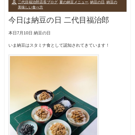
二代目福治郎店長ブログ
,
夏の納豆メニュー
,
納豆の日
,
納豆の
美味しい食べ方
今日は納豆の日 二代目福治郎
本日7月10日 納豆の日
いま納豆はスタミナ食として認知されてきています！