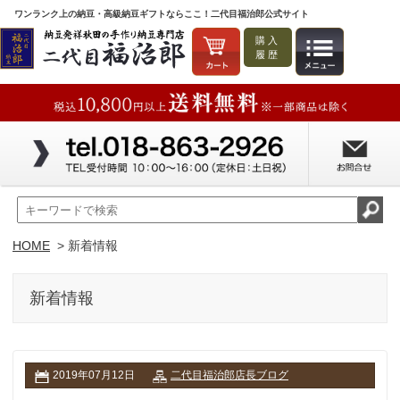
ワンランク上の納豆・高級納豆ギフトならここ！二代目福治郎公式サイト
購入
履歴
HOME
> 新着情報
新着情報
2019年07月12日
二代目福治郎店長ブログ